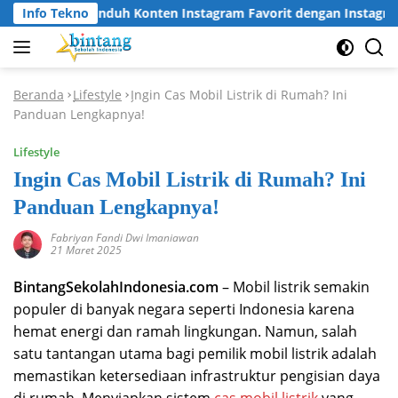
Langsung
Info Tekno
Cara Unduh Konten Instagram Favorit dengan Instagram D
ke
konten
Beranda
Lifestyle
Ingin Cas Mobil Listrik di Rumah? Ini
-
-
Panduan Lengkapnya!
Lifestyle
Ingin Cas Mobil Listrik di Rumah? Ini
Panduan Lengkapnya!
Fabriyan Fandi Dwi Imaniawan
21 Maret 2025
BintangSekolahIndonesia.com
– Mobil listrik semakin
populer di banyak negara seperti Indonesia karena
hemat energi dan ramah lingkungan. Namun, salah
satu tantangan utama bagi pemilik mobil listrik adalah
memastikan ketersediaan infrastruktur pengisian daya