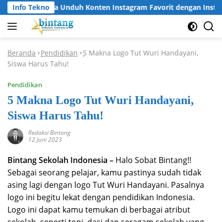
Langsung
Info Tekno
Cara Unduh Konten Instagram Favorit dengan Instagr
ke
konten
Beranda
Pendidikan
5 Makna Logo Tut Wuri Handayani,
-
-
Siswa Harus Tahu!
Pendidikan
5 Makna Logo Tut Wuri Handayani,
Siswa Harus Tahu!
Redaksi Bintang
12 Juni 2023
Bintang Sekolah Indonesia –
Halo Sobat Bintang!!
Sebagai seorang pelajar, kamu pastinya sudah tidak
asing lagi dengan logo Tut Wuri Handayani. Pasalnya
logo ini begitu lekat dengan pendidikan Indonesia.
Logo ini dapat kamu temukan di berbagai atribut