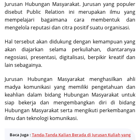
Jurusan Hubungan Masyarakat. Jurusan yang populer
disebut Public Relation ini merupakan ilmu yang
mempelajari bagaimana cara membentuk dan
mengelola reputasi dan citra positif suatu organisasi.
Hal tersebut akan didukung dengan kemampuan yang
akan diajarkan selama perkuliahan, diantaranya
negosiasi, presentasi, digitalisasi, berpikir kreatif dan
lain sebagainya.
Jurusan Hubungan Masyarakat menghasilkan ahli
madya komunikasi yang memiliki pengetahuan dan
keahlian dalam bidang Hubungan Masyarakat untuk
siap bekerja dan mengembangkan diri di bidang
Hubungan Masyarakat serta mengikuti perkembangan
ilmu dan teknologi komunikasi.
Baca Juga :
Tanda-Tanda Kalian Berada di Jurusan Kuliah yang