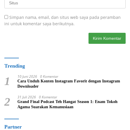
Simpan nama, email, dan situs web saya pada peramban
ini untuk komentar saya berikutnya.
Trending
10 Juni 2026
0 Komentar
1
Cara Unduh Konten Instagram Favorit dengan Instagram
Downloader
31 Juli 2026
0 Komentar
2
Grand Final Podcast Teh Hangat Season 1: Enam Tokoh
Agama Suarakan Kemanusiaan
Partner