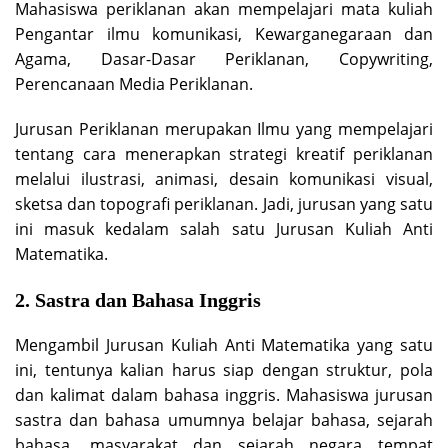
Mahasiswa periklanan akan mempelajari mata kuliah
Pengantar ilmu komunikasi, Kewarganegaraan dan
Agama, Dasar-Dasar Periklanan, Copywriting,
Perencanaan Media Periklanan.
Jurusan Periklanan merupakan Ilmu yang mempelajari
tentang cara menerapkan strategi kreatif periklanan
melalui ilustrasi, animasi, desain komunikasi visual,
sketsa dan topografi periklanan. Jadi, jurusan yang satu
ini masuk kedalam salah satu Jurusan Kuliah Anti
Matematika.
2. Sastra dan Bahasa Inggris
Mengambil Jurusan Kuliah Anti Matematika yang satu
ini, tentunya kalian harus siap dengan struktur, pola
dan kalimat dalam bahasa inggris. Mahasiswa jurusan
sastra dan bahasa umumnya belajar bahasa, sejarah
bahasa, masyarakat dan sejarah negara tempat