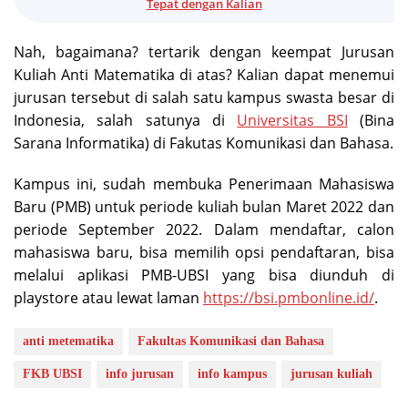
Tepat dengan Kalian
Nah, bagaimana? tertarik dengan keempat Jurusan
Kuliah Anti Matematika di atas? Kalian dapat menemui
jurusan tersebut di salah satu kampus swasta besar di
Indonesia, salah satunya di
Universitas BSI
(Bina
Sarana Informatika) di Fakutas Komunikasi dan Bahasa.
Kampus ini, sudah membuka Penerimaan Mahasiswa
Baru (PMB) untuk periode kuliah bulan Maret 2022 dan
periode September 2022. Dalam mendaftar, calon
mahasiswa baru, bisa memilih opsi pendaftaran, bisa
melalui aplikasi PMB-UBSI yang bisa diunduh di
playstore atau lewat laman
https://bsi.pmbonline.id/
.
anti metematika
Fakultas Komunikasi dan Bahasa
FKB UBSI
info jurusan
info kampus
jurusan kuliah