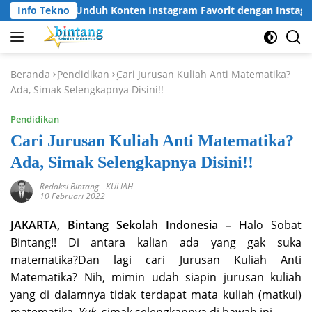
Langsung
Info Tekno
Cara Unduh Konten Instagram Favorit dengan Instagram 
ke
konten
Beranda
Pendidikan
Cari Jurusan Kuliah Anti Matematika?
-
-
Ada, Simak Selengkapnya Disini!!
Pendidikan
Cari Jurusan Kuliah Anti Matematika?
Ada, Simak Selengkapnya Disini!!
Redaksi Bintang
-
KULIAH
10 Februari 2022
JAKARTA, Bintang Sekolah Indonesia –
Halo Sobat
Bintang!! Di antara kalian ada yang gak suka
matematika?Dan lagi cari Jurusan Kuliah Anti
Matematika? Nih, mimin udah siapin jurusan kuliah
yang di dalamnya tidak terdapat mata kuliah (matkul)