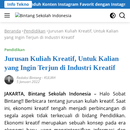
Langsung
Cara Unduh Konten Instagram Favorit dengan Instagram Dow
Info Tekno
ke
konten
Beranda
Pendidikan
Jurusan Kuliah Kreatif, Untuk Kalian
-
-
yang Ingin Terjun di Industri Kreatif
Pendidikan
Jurusan Kuliah Kreatif, Untuk Kalian
yang Ingin Terjun di Industri Kreatif
Redaksi Bintang
-
KULIAH
5 Januari 2022
JAKARTA, Bintang Sekolah Indonesia –
Halo Sobat
Bintang!! Berbicara tentang jurusan kuliah kreatif. Saat
ini, ekonomi kreatif tengah menjadi perbincangan di
segala aspek tidak terkecuali di bidang Pendidikan.
Ekonomi kreatif merupakan sebuah konsep pada era