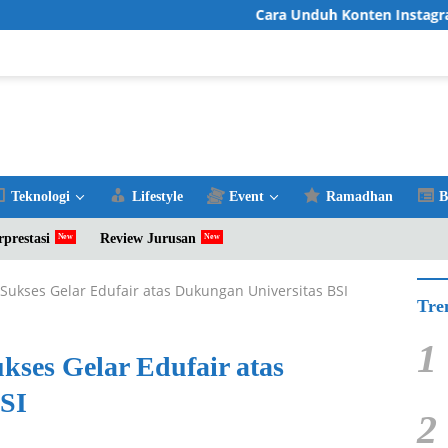
Cara Unduh Konten Instagram Favo
Teknologi
Lifestyle
Event
Ramadhan
B
rprestasi
Review Jurusan
ukses Gelar Edufair atas Dukungan Universitas BSI
Tre
1
ses Gelar Edufair atas
BSI
2