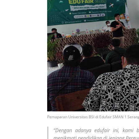
Pemaparan Universitas BSI di Edufair SMAN 1 Serang
“Dengan adanya edufair ini, kami 
menikmati pendidikan di jenjang Pergur