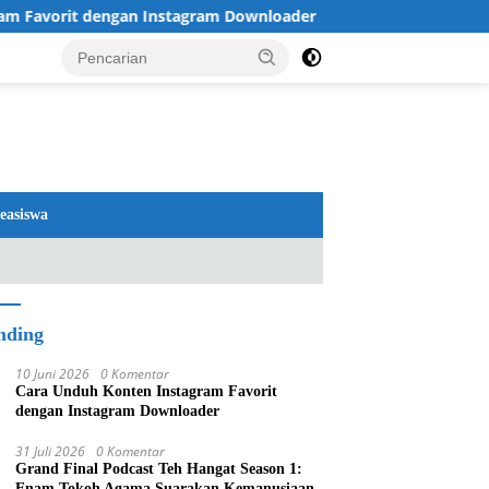
rit dengan Instagram Downloader
Review TV LG 2026: O
easiswa
nding
10 Juni 2026
0 Komentar
Cara Unduh Konten Instagram Favorit
dengan Instagram Downloader
31 Juli 2026
0 Komentar
Grand Final Podcast Teh Hangat Season 1:
Enam Tokoh Agama Suarakan Kemanusiaan