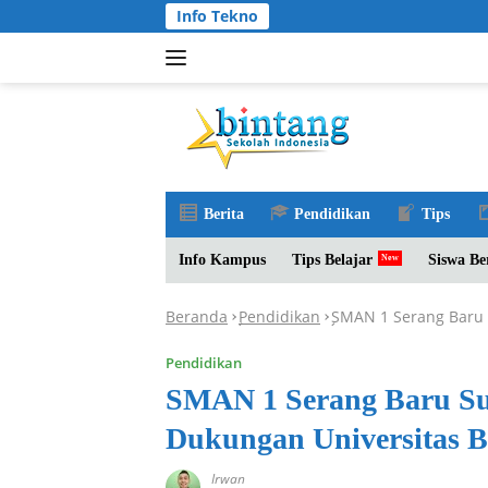
Langsung
Info Tekno
ke
konten
Berita
Pendidikan
Tips
Info Kampus
Tips Belajar
Siswa Be
Beranda
Pendidikan
SMAN 1 Serang Baru S
-
-
Pendidikan
SMAN 1 Serang Baru Suk
Dukungan Universitas 
Irwan