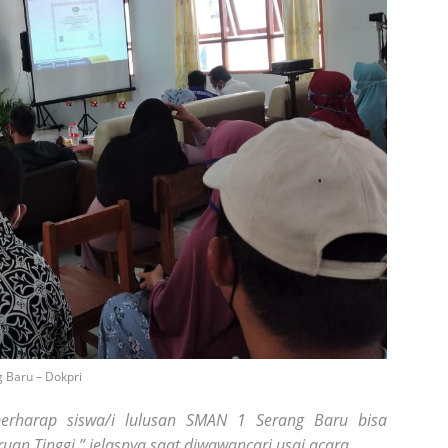
 Baru – Dokpri
berharap siswa/i lulusan SMAN 1 Serang Baru bisa
uan Tinggi.” jelasnya saat diwawancari usai acara.