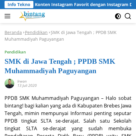
Langsung
ra Unduh Konten Instagram Favorit dengan Instagram Download
Info Tekno
ke
konten
Beranda
Pendidikan
SMK di Jawa Tengah ; PPDB SMK
-
-
Muhammadiyah Paguyangan
Pendidikan
SMK di Jawa Tengah ; PPDB SMK
Muhammadiyah Paguyangan
Irwan
13 Juli 2020
PPDB SMK Muhammadiyah Paguyangan – Halo sobat
bintang! bagi kalian yang ada di Kabupaten Brebes Jawa
Tengah, mimin mempunyai Informasi penting seputar
PPDB tingkat SLTA se-derajat. Salah satu Sekolah
tingkat SLTA se-derajat yang sudah membuka