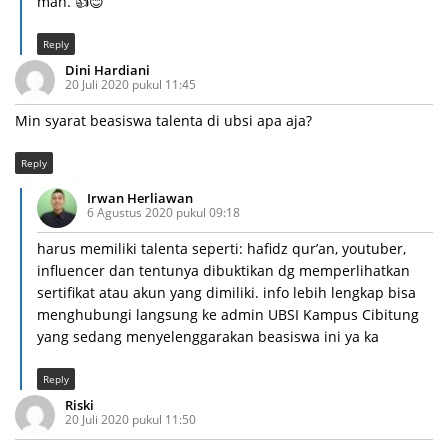
mah. 👍😊
Reply
Dini Hardiani
20 Juli 2020 pukul 11:45
Min syarat beasiswa talenta di ubsi apa aja?
Reply
Irwan Herliawan
6 Agustus 2020 pukul 09:18
harus memiliki talenta seperti: hafidz qur’an, youtuber,
influencer dan tentunya dibuktikan dg memperlihatkan
sertifikat atau akun yang dimiliki. info lebih lengkap bisa
menghubungi langsung ke admin UBSI Kampus Cibitung
yang sedang menyelenggarakan beasiswa ini ya ka
Reply
Riski
20 Juli 2020 pukul 11:50