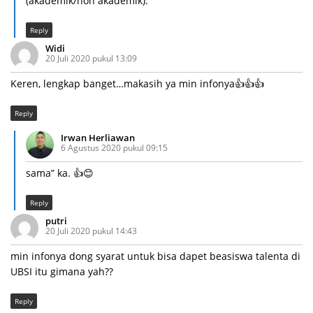
(akademik/non akademik).
Reply
Widi
20 Juli 2020 pukul 13:09
Keren, lengkap banget…makasih ya min infonya👍👍👍
Reply
Irwan Herliawan
6 Agustus 2020 pukul 09:15
sama” ka. 👍😊
Reply
putri
20 Juli 2020 pukul 14:43
min infonya dong syarat untuk bisa dapet beasiswa talenta di
UBSI itu gimana yah??
Reply