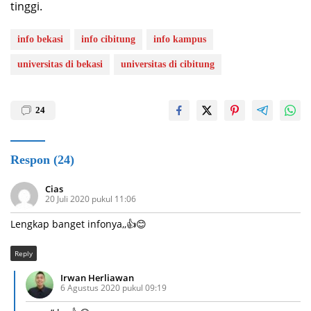
tinggi.
info bekasi
info cibitung
info kampus
universitas di bekasi
universitas di cibitung
24
Respon (24)
Cias
20 Juli 2020 pukul 11:06
Lengkap banget infonya,,👍😊
Reply
Irwan Herliawan
6 Agustus 2020 pukul 09:19