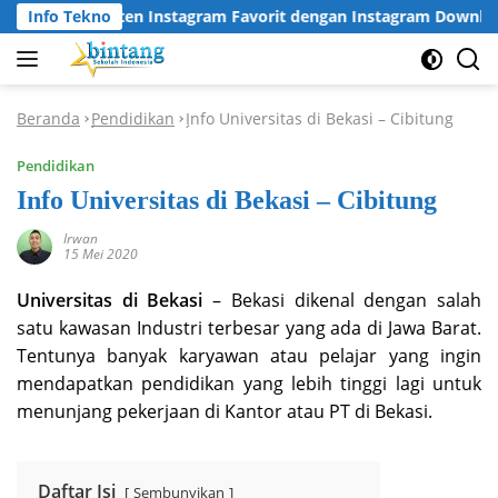
Langsung
 Konten Instagram Favorit dengan Instagram Downloader
Info Tekno
ke
konten
Beranda
Pendidikan
Info Universitas di Bekasi – Cibitung
-
-
Pendidikan
Info Universitas di Bekasi – Cibitung
Irwan
15 Mei 2020
Universitas di Bekasi
– Bekasi dikenal dengan salah
satu kawasan Industri terbesar yang ada di Jawa Barat.
Tentunya banyak karyawan atau pelajar yang ingin
mendapatkan pendidikan yang lebih tinggi lagi untuk
menunjang pekerjaan di Kantor atau PT di Bekasi.
Daftar Isi
Sembunyikan