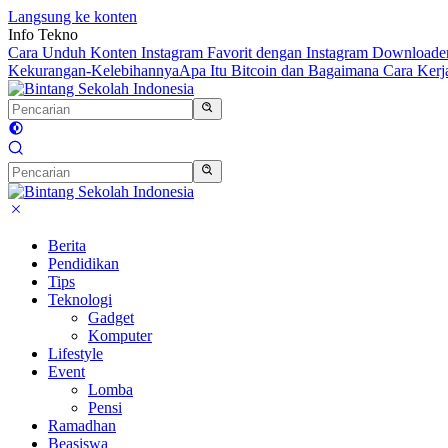
Langsung ke konten
Info Tekno
Cara Unduh Konten Instagram Favorit dengan Instagram Downloade
Kekurangan-Kelebihannya
Apa Itu Bitcoin dan Bagaimana Cara Kerj
Berita
Pendidikan
Tips
Teknologi
Gadget
Komputer
Lifestyle
Event
Lomba
Pensi
Ramadhan
Beasiswa