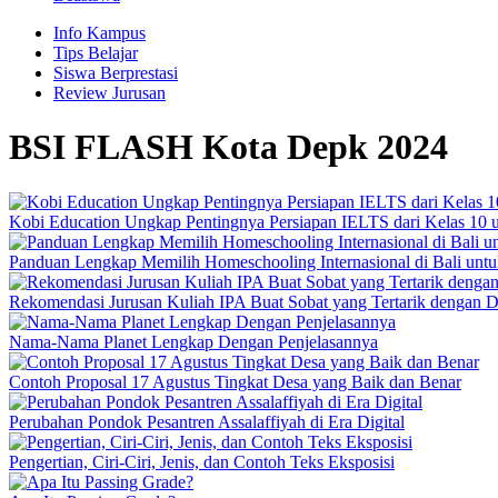
Info Kampus
Tips Belajar
Siswa Berprestasi
Review Jurusan
BSI FLASH Kota Depk 2024
Kobi Education Ungkap Pentingnya Persiapan IELTS dari Kelas 10 u
Panduan Lengkap Memilih Homeschooling Internasional di Bali untuk
Rekomendasi Jurusan Kuliah IPA Buat Sobat yang Tertarik dengan D
Nama-Nama Planet Lengkap Dengan Penjelasannya
Contoh Proposal 17 Agustus Tingkat Desa yang Baik dan Benar
Perubahan Pondok Pesantren Assalaffiyah di Era Digital
Pengertian, Ciri-Ciri, Jenis, dan Contoh Teks Eksposisi