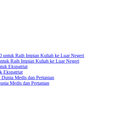
ntuk Raih Impian Kuliah ke Luar Negeri
 Ekspatriat
unia Medis dan Pertanian