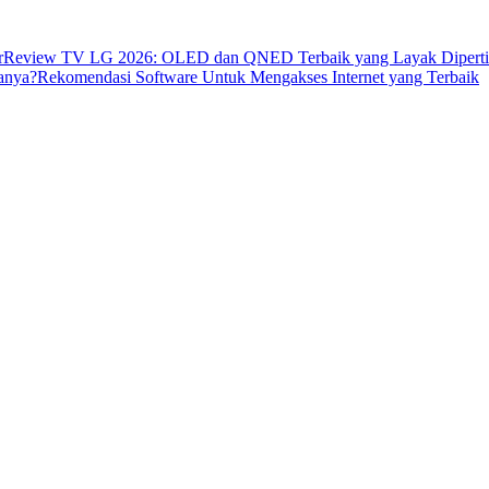
r
Review TV LG 2026: OLED dan QNED Terbaik yang Layak Dipert
anya?
Rekomendasi Software Untuk Mengakses Internet yang Terbaik