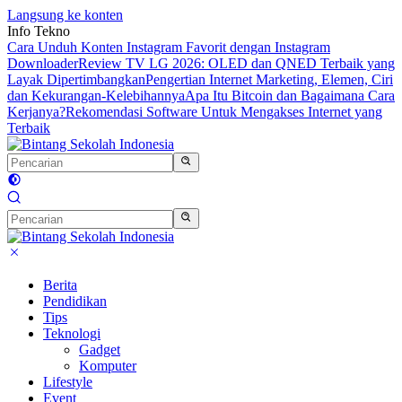
Langsung ke konten
Info Tekno
Cara Unduh Konten Instagram Favorit dengan Instagram
Downloader
Review TV LG 2026: OLED dan QNED Terbaik yang
Layak Dipertimbangkan
Pengertian Internet Marketing, Elemen, Ciri
dan Kekurangan-Kelebihannya
Apa Itu Bitcoin dan Bagaimana Cara
Kerjanya?
Rekomendasi Software Untuk Mengakses Internet yang
Terbaik
Berita
Pendidikan
Tips
Teknologi
Gadget
Komputer
Lifestyle
Event