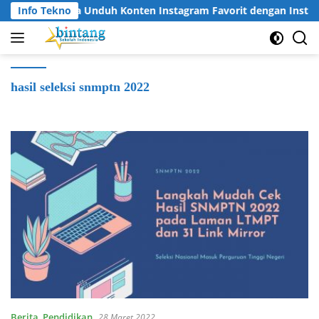
Langsung
Info Tekno
Cara Unduh Konten Instagram Favorit dengan Insta
ke
konten
hasil seleksi snmptn 2022
Berita
,
Pendidikan
28 Maret 2022