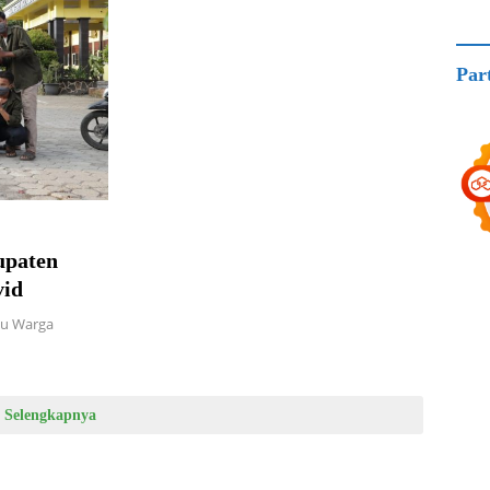
Par
upaten
vid
tu Warga
Selengkapnya