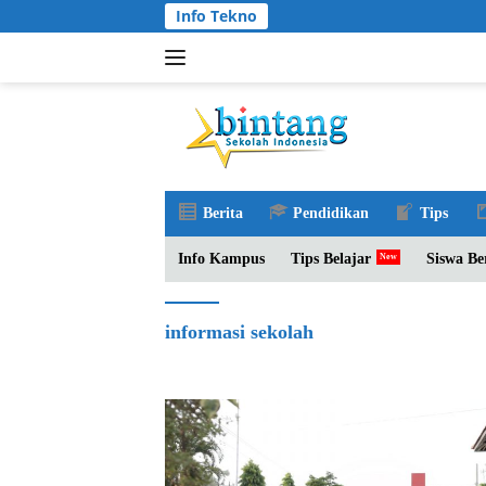
Langsung
Info Tekno
ke
konten
Berita
Pendidikan
Tips
Info Kampus
Tips Belajar
Siswa Be
informasi sekolah