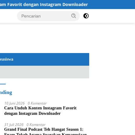
Favorit dengan Instagram Downloader
Review TV LG 20
easiswa
nding
10 Juni 2026
0 Komentar
Cara Unduh Konten Instagram Favorit
dengan Instagram Downloader
31 Juli 2026
0 Komentar
Grand Final Podcast Teh Hangat Season 1:
Enam Tokoh Agama Suarakan Kemanusiaan