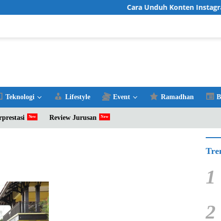
Cara Unduh Konten Instagram 
Teknologi
Lifestyle
Event
Ramadhan
B
rprestasi
Review Jurusan
Tre
1
2