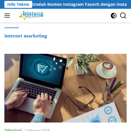
Langsung
Info Tekno
Cara Unduh Konten Instagram Favorit dengan Instagr
ke
konten
internet marketing
Teknologi
1 Februari 2026