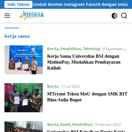
Langsung
Info Tekno
Cara Unduh Konten Instagram Favorit dengan Instag
ke
konten
kerja sama
Berita
,
Pendidikan
,
Teknologi
8 September
2022
Kerja Sama Universitas BSI dengan
MotionPay, Mudahkan Pembayaran
Kuliah
Berita
11 Juli 2022
MTryout Teken MoU dengan SMK BIT
Bina Aulia Bogor
Berita
,
Event
,
Pendidikan
8 Februari 2022
Universitas BSI Kenalkan Dunia Kerja