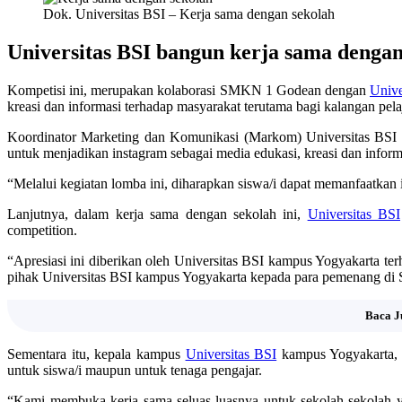
Dok. Universitas BSI – Kerja sama dengan sekolah
Universitas BSI bangun kerja sama dengan
Kompetisi ini, merupakan kolaborasi SMKN 1 Godean dengan
Unive
kreasi dan informasi terhadap masyarakat terutama bagi kalangan pelaj
Koordinator Marketing dan Komunikasi (Markom) Universitas BSI k
untuk menjadikan instagram sebagai media edukasi, kreasi dan inform
“Melalui kegiatan lomba ini, diharapkan siswa/i dapat memanfaatkan 
Lanjutnya, dalam kerja sama dengan sekolah ini,
Universitas BSI
competition.
“Apresiasi ini diberikan oleh Universitas BSI kampus Yogyakarta t
pihak Universitas BSI kampus Yogyakarta kepada para pemenang di
Baca J
Sementara itu, kepala kampus
Universitas BSI
kampus Yogyakarta, E
untuk siswa/i maupun untuk tenaga pengajar.
“Kami membuka kerja sama seluas-luasnya untuk sekolah-sekolah ya