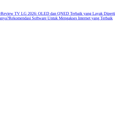
r
Review TV LG 2026: OLED dan QNED Terbaik yang Layak Dipert
anya?
Rekomendasi Software Untuk Mengakses Internet yang Terbaik