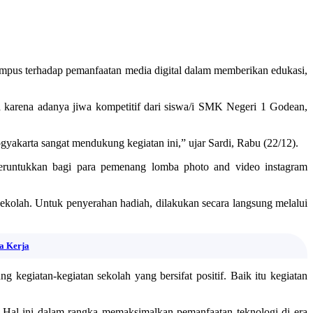
mpus terhadap pemanfaatan media digital dalam memberikan edukasi,
 karena adanya jiwa kompetitif dari siswa/i SMK Negeri 1 Godean,
gyakarta sangat mendukung kegiatan ini,” ujar Sardi, Rabu (22/12).
eruntukkan bagi para pemenang lomba photo and video instagram
ekolah. Untuk penyerahan hadiah, dilakukan secara langsung melalui
a Kerja
egiatan-kegiatan sekolah yang bersifat positif. Baik itu kegiatan
. Hal ini dalam rangka memaksimalkan pemanfaatan teknologi di era