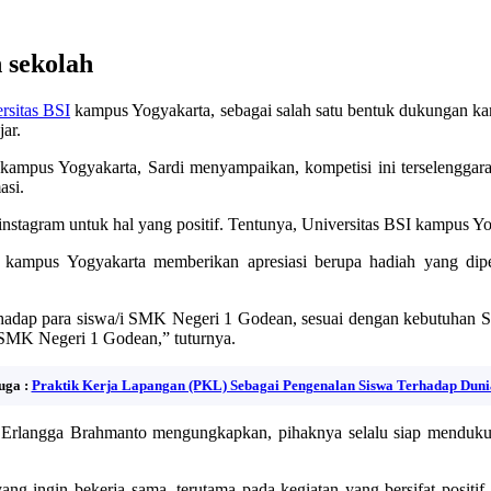
 sekolah
rsitas BSI
kampus Yogyakarta, sebagai salah satu bentuk dukungan ka
ar.
ampus Yogyakarta, Sardi menyampaikan, kompetisi ini terselenggara
asi.
instagram untuk hal yang positif. Tentunya, Universitas BSI kampus Yo
kampus Yogyakarta memberikan apresiasi berupa hadiah yang dip
erhadap para siswa/i SMK Negeri 1 Godean, sesuai dengan kebutuhan S
 SMK Negeri 1 Godean,” tuturnya.
uga :
Praktik Kerja Lapangan (PKL) Sebagai Pengenalan Siswa Terhadap Duni
rlangga Brahmanto mengungkapkan, pihaknya selalu siap mendukung k
ng ingin bekerja sama, terutama pada kegiatan yang bersifat positif