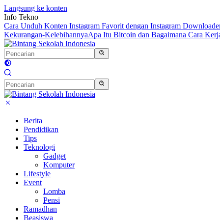
Langsung ke konten
Info Tekno
Cara Unduh Konten Instagram Favorit dengan Instagram Downloade
Kekurangan-Kelebihannya
Apa Itu Bitcoin dan Bagaimana Cara Kerj
Berita
Pendidikan
Tips
Teknologi
Gadget
Komputer
Lifestyle
Event
Lomba
Pensi
Ramadhan
Beasiswa