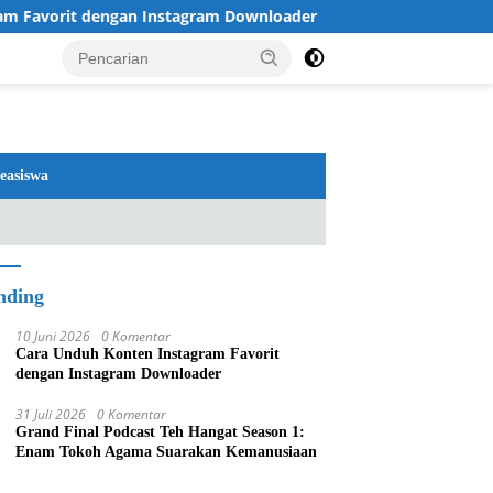
Favorit dengan Instagram Downloader
Review TV LG 202
easiswa
nding
10 Juni 2026
0 Komentar
Cara Unduh Konten Instagram Favorit
dengan Instagram Downloader
31 Juli 2026
0 Komentar
Grand Final Podcast Teh Hangat Season 1:
Enam Tokoh Agama Suarakan Kemanusiaan