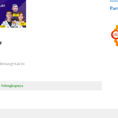
Par
y
ntang!! Kali ini
Selengkapnya