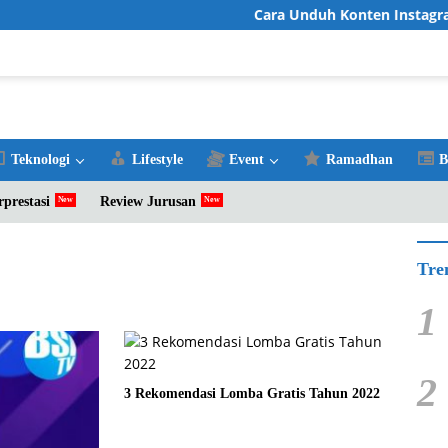
Cara Unduh Konten Instagram 
Teknologi
Lifestyle
Event
Ramadhan
B
rprestasi
Review Jurusan
Tre
1
2
3 Rekomendasi Lomba Gratis Tahun 2022