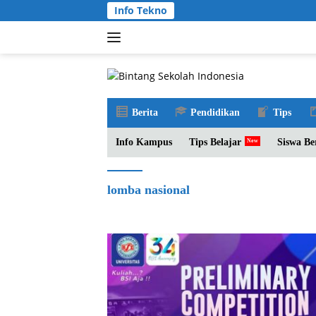
Langsung
Info Tekno
ke
konten
Berita
Pendidikan
Tips
Info Kampus
Tips Belajar
Siswa Be
lomba nasional