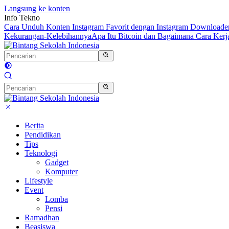
Langsung ke konten
Info Tekno
Cara Unduh Konten Instagram Favorit dengan Instagram Downloade
Kekurangan-Kelebihannya
Apa Itu Bitcoin dan Bagaimana Cara Kerj
Berita
Pendidikan
Tips
Teknologi
Gadget
Komputer
Lifestyle
Event
Lomba
Pensi
Ramadhan
Beasiswa