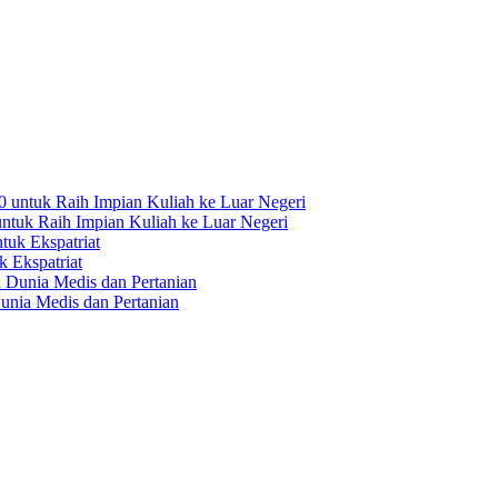
ntuk Raih Impian Kuliah ke Luar Negeri
 Ekspatriat
unia Medis dan Pertanian