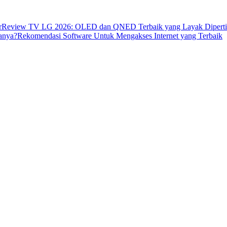
r
Review TV LG 2026: OLED dan QNED Terbaik yang Layak Dipert
anya?
Rekomendasi Software Untuk Mengakses Internet yang Terbaik