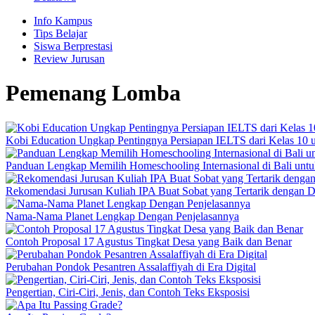
Info Kampus
Tips Belajar
Siswa Berprestasi
Review Jurusan
Pemenang Lomba
Kobi Education Ungkap Pentingnya Persiapan IELTS dari Kelas 10 u
Panduan Lengkap Memilih Homeschooling Internasional di Bali untuk
Rekomendasi Jurusan Kuliah IPA Buat Sobat yang Tertarik dengan D
Nama-Nama Planet Lengkap Dengan Penjelasannya
Contoh Proposal 17 Agustus Tingkat Desa yang Baik dan Benar
Perubahan Pondok Pesantren Assalaffiyah di Era Digital
Pengertian, Ciri-Ciri, Jenis, dan Contoh Teks Eksposisi