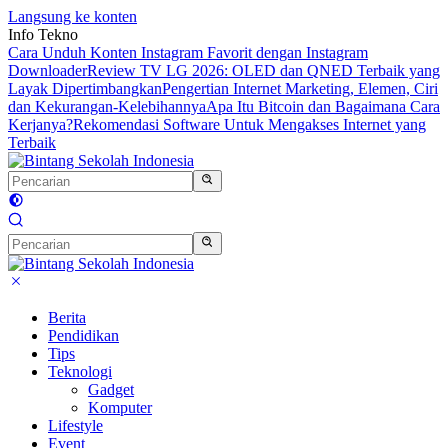
Langsung ke konten
Info Tekno
Cara Unduh Konten Instagram Favorit dengan Instagram
Downloader
Review TV LG 2026: OLED dan QNED Terbaik yang
Layak Dipertimbangkan
Pengertian Internet Marketing, Elemen, Ciri
dan Kekurangan-Kelebihannya
Apa Itu Bitcoin dan Bagaimana Cara
Kerjanya?
Rekomendasi Software Untuk Mengakses Internet yang
Terbaik
Berita
Pendidikan
Tips
Teknologi
Gadget
Komputer
Lifestyle
Event