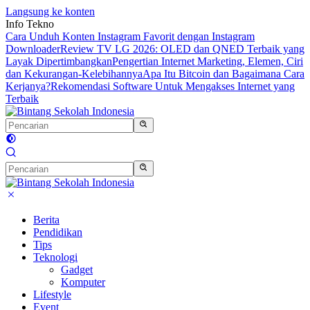
Langsung ke konten
Info Tekno
Cara Unduh Konten Instagram Favorit dengan Instagram
Downloader
Review TV LG 2026: OLED dan QNED Terbaik yang
Layak Dipertimbangkan
Pengertian Internet Marketing, Elemen, Ciri
dan Kekurangan-Kelebihannya
Apa Itu Bitcoin dan Bagaimana Cara
Kerjanya?
Rekomendasi Software Untuk Mengakses Internet yang
Terbaik
Berita
Pendidikan
Tips
Teknologi
Gadget
Komputer
Lifestyle
Event