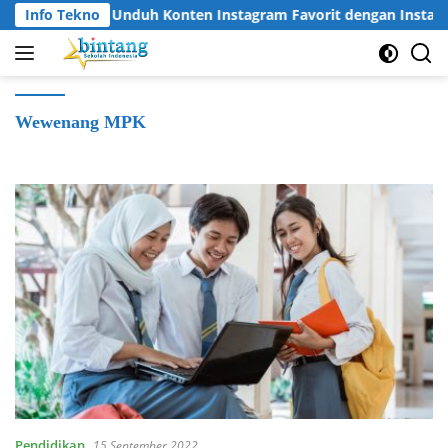
Langsung
Info Tekno
Cara Unduh Konten Instagram Favorit dengan Instag
ke
konten
Wewenang MPK
Pendidikan
15 September 2022