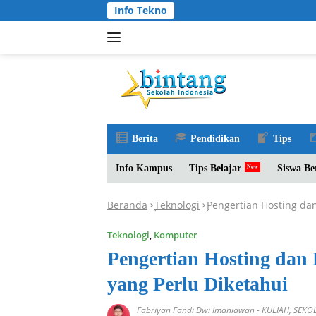
Langsung
Info Tekno
ke
konten
Berita
Pendidikan
Tips
Info Kampus
Tips Belajar
Siswa Be
Beranda
Teknologi
Pengertian Hosting dan
-
-
Teknologi
,
Komputer
Pengertian Hosting dan 
yang Perlu Diketahui
Fabriyan Fandi Dwi Imaniawan
-
KULIAH
,
SEKO