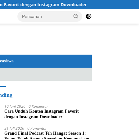
ngan Instagram Downloader
Review TV LG 2026: OLED da
easiswa
nding
10 Juni 2026
0 Komentar
Cara Unduh Konten Instagram Favorit
dengan Instagram Downloader
31 Juli 2026
0 Komentar
Grand Final Podcast Teh Hangat Season 1:
Enam Tokoh Agama Suarakan Kemanusiaan