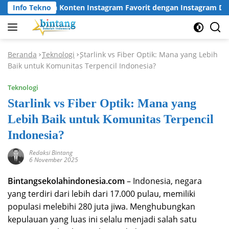
Langsung
ara Unduh Konten Instagram Favorit dengan Instagram Downloa
Info Tekno
ke
konten
Beranda
Teknologi
Starlink vs Fiber Optik: Mana yang Lebih
-
-
Baik untuk Komunitas Terpencil Indonesia?
Teknologi
Starlink vs Fiber Optik: Mana yang
Lebih Baik untuk Komunitas Terpencil
Indonesia?
Redaksi Bintang
6 November 2025
Bintangsekolahindonesia.com
– Indonesia, negara
yang terdiri dari lebih dari 17.000 pulau, memiliki
populasi melebihi 280 juta jiwa. Menghubungkan
kepulauan yang luas ini selalu menjadi salah satu