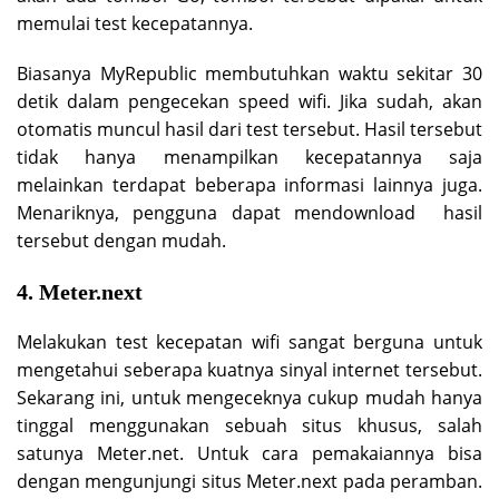
memulai test kecepatannya.
Biasanya MyRepublic membutuhkan waktu sekitar 30
detik dalam pengecekan speed wifi. Jika sudah, akan
otomatis muncul hasil dari test tersebut. Hasil tersebut
tidak hanya menampilkan kecepatannya saja
melainkan terdapat beberapa informasi lainnya juga.
Menariknya, pengguna dapat mendownload hasil
tersebut dengan mudah.
4. Meter.next
Melakukan test kecepatan wifi sangat berguna untuk
mengetahui seberapa kuatnya sinyal internet tersebut.
Sekarang ini, untuk mengeceknya cukup mudah hanya
tinggal menggunakan sebuah situs khusus, salah
satunya Meter.net. Untuk cara pemakaiannya bisa
dengan mengunjungi situs Meter.next pada peramban.