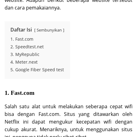
website. Adapun berikut beberapa website tersebut
dan cara pemakaiannya.
Daftar Isi
Sembunyikan
1. Fast.com
2. Speedtest.net
3. MyRepublic
4. Meter.next
5. Google Fiber Speed test
1. Fast.com
Salah satu alat untuk melakukan seberapa cepat wifi
bisa dengan Fast.com. Situs yang ditawarkan oleh
Netflix ini dapat mengukur kecepatan wifi dengan
cukup akurat. Menariknya, untuk menggunakan situs