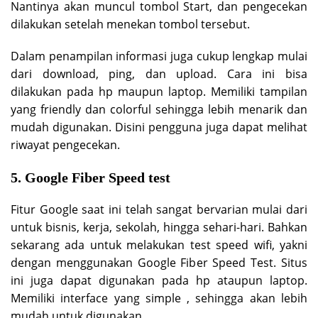
Nantinya akan muncul tombol Start, dan pengecekan
dilakukan setelah menekan tombol tersebut.
Dalam penampilan informasi juga cukup lengkap mulai
dari download, ping, dan upload. Cara ini bisa
dilakukan pada hp maupun laptop. Memiliki tampilan
yang friendly dan colorful sehingga lebih menarik dan
mudah digunakan. Disini pengguna juga dapat melihat
riwayat pengecekan.
5. Google Fiber Speed test
Fitur Google saat ini telah sangat bervarian mulai dari
untuk bisnis, kerja, sekolah, hingga sehari-hari. Bahkan
sekarang ada untuk melakukan test speed wifi, yakni
dengan menggunakan Google Fiber Speed Test. Situs
ini juga dapat digunakan pada hp ataupun laptop.
Memiliki interface yang simple , sehingga akan lebih
mudah untuk digunakan.