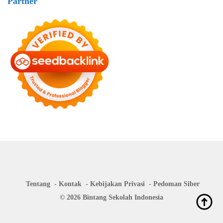
Partner
Tentang
Kontak
Kebijakan Privasi
Pedoman Siber
© 2026 Bintang Sekolah Indonesia