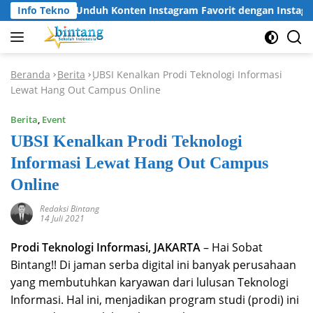
Langsung
Info Tekno
Cara Unduh Konten Instagram Favorit dengan Instagram
ke
konten
Beranda
Berita
UBSI Kenalkan Prodi Teknologi Informasi
-
-
Lewat Hang Out Campus Online
Berita
,
Event
UBSI Kenalkan Prodi Teknologi
Informasi Lewat Hang Out Campus
Online
Redaksi Bintang
14 Juli 2021
Prodi Teknologi Informasi, JAKARTA
– Hai Sobat
Bintang!! Di jaman serba digital ini banyak perusahaan
yang membutuhkan karyawan dari lulusan Teknologi
Informasi. Hal ini, menjadikan program studi (prodi) ini