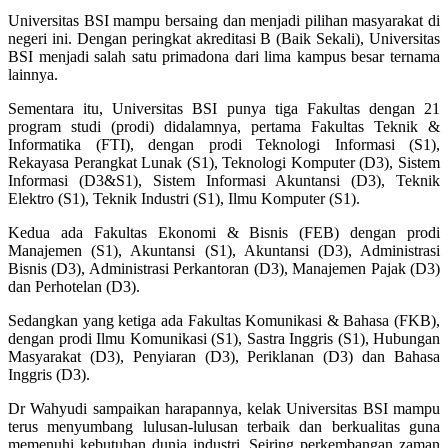
Universitas BSI mampu bersaing dan menjadi pilihan masyarakat di
negeri ini. Dengan peringkat akreditasi B (Baik Sekali), Universitas
BSI menjadi salah satu primadona dari lima kampus besar ternama
lainnya.
Sementara itu, Universitas BSI punya tiga Fakultas dengan 21
program studi (prodi) didalamnya, pertama Fakultas Teknik &
Informatika (FTI), dengan prodi Teknologi Informasi (S1),
Rekayasa Perangkat Lunak (S1), Teknologi Komputer (D3), Sistem
Informasi (D3&S1), Sistem Informasi Akuntansi (D3), Teknik
Elektro (S1), Teknik Industri (S1), Ilmu Komputer (S1).
Kedua ada Fakultas Ekonomi & Bisnis (FEB) dengan prodi
Manajemen (S1), Akuntansi (S1), Akuntansi (D3), Administrasi
Bisnis (D3), Administrasi Perkantoran (D3), Manajemen Pajak (D3)
dan Perhotelan (D3).
Sedangkan yang ketiga ada Fakultas Komunikasi & Bahasa (FKB),
dengan prodi Ilmu Komunikasi (S1), Sastra Inggris (S1), Hubungan
Masyarakat (D3), Penyiaran (D3), Periklanan (D3) dan Bahasa
Inggris (D3).
Dr Wahyudi sampaikan harapannya, kelak Universitas BSI mampu
terus menyumbang lulusan-lulusan terbaik dan berkualitas guna
memenuhi kebutuhan dunia industri. Seiring perkembangan zaman