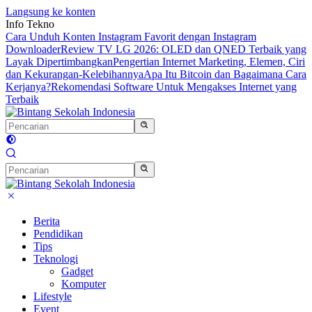
Langsung ke konten
Info Tekno
Cara Unduh Konten Instagram Favorit dengan Instagram
Downloader
Review TV LG 2026: OLED dan QNED Terbaik yang
Layak Dipertimbangkan
Pengertian Internet Marketing, Elemen, Ciri
dan Kekurangan-Kelebihannya
Apa Itu Bitcoin dan Bagaimana Cara
Kerjanya?
Rekomendasi Software Untuk Mengakses Internet yang
Terbaik
Berita
Pendidikan
Tips
Teknologi
Gadget
Komputer
Lifestyle
Event