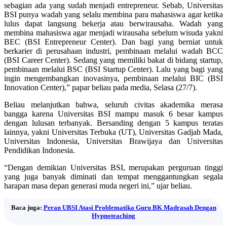
sebagian ada yang sudah menjadi entrepreneur. Sebab, Universitas
BSI punya wadah yang selalu membina para mahasiswa agar ketika
lulus dapat langsung bekerja atau berwirausaha. Wadah yang
membina mahasiswa agar menjadi wirausaha sebelum wisuda yakni
BEC (BSI Entrepreneur Center). Dan bagi yang berniat untuk
berkarier di perusahaan industri, pembinaan melalui wadah BCC
(BSI Career Center). Sedang yang memiliki bakat di bidang startup,
pembinaan melalui BSC (BSI Startup Center). Lalu yang bagi yang
ingin mengembangkan inovasinya, pembinaan melalui BIC (BSI
Innovation Center),” papar beliau pada media, Selasa (27/7).
Beliau melanjutkan bahwa, seluruh civitas akademika merasa
bangga karena Universitas BSI mampu masuk 6 besar kampus
dengan lulusan terbanyak. Bersanding dengan 5 kampus teratas
lainnya, yakni Universitas Terbuka (UT), Universitas Gadjah Mada,
Universitas Indonesia, Universitas Brawijaya dan Universitas
Pendidikan Indonesia.
“Dengan demikian Universitas BSI, merupakan perguruan tinggi
yang juga banyak diminati dan tempat menggantungkan segala
harapan masa depan generasi muda negeri ini,” ujar beliau.
Baca juga:
Peran UBSI Atasi Problematika Guru BK Madrasah Dengan
Hypnoteaching