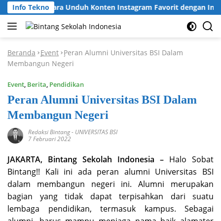
Langsung
Info Tekno
Cara Unduh Konten Instagram Favorit dengan Insta
ke
konten
Beranda
Event
Peran Alumni Universitas BSI Dalam
-
-
Membangun Negeri
Event
,
Berita
,
Pendidikan
Peran Alumni Universitas BSI Dalam
Membangun Negeri
Redaksi Bintang
-
UNIVERSITAS BSI
7 Februari 2022
JAKARTA, Bintang Sekolah Indonesia –
Halo Sobat
Bintang!! Kali ini ada peran alumni Universitas BSI
dalam membangun negeri ini. Alumni merupakan
bagian yang tidak dapat terpisahkan dari suatu
lembaga pendidikan, termasuk kampus. Sebagai