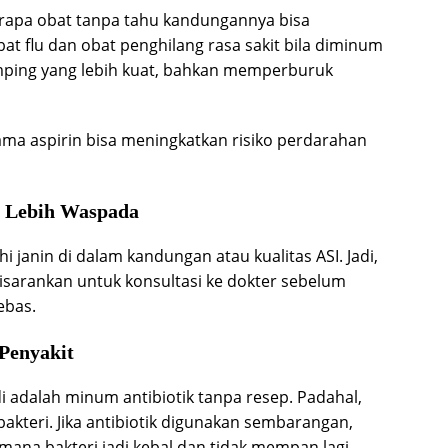
apa obat tanpa tahu kandungannya bisa
at flu dan obat penghilang rasa sakit bila diminum
ping yang lebih kuat, bahkan memperburuk
ma aspirin bisa meningkatkan risiko perdarahan
s Lebih Waspada
janin di dalam kandungan atau kualitas ASI. Jadi,
disarankan untuk konsultasi ke dokter sebelum
ebas.
 Penyakit
di adalah minum antibiotik tanpa resep. Padahal,
akteri. Jika antibiotik digunakan sembarangan,
 mana bakteri jadi kebal dan tidak mempan lagi