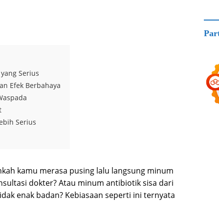
Par
yang Serius
kan Efek Berbahaya
 Waspada
t
ebih Serius
hkah kamu merasa pusing lalu langsung minum
sultasi dokter? Atau minum antibiotik sisa dari
ak enak badan? Kebiasaan seperti ini ternyata