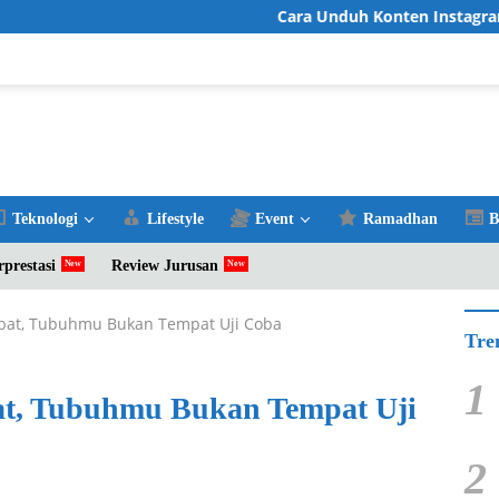
Cara Unduh Konten Instagram Fav
Teknologi
Lifestyle
Event
Ramadhan
B
rprestasi
Review Jurusan
bat, Tubuhmu Bukan Tempat Uji Coba
Tre
1
t, Tubuhmu Bukan Tempat Uji
2