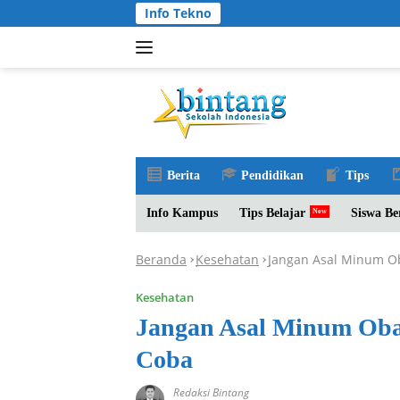
Langsung
Info Tekno
ke
konten
Berita
Pendidikan
Tips
Info Kampus
Tips Belajar
Siswa Be
Beranda
Kesehatan
Jangan Asal Minum O
-
-
Kesehatan
Jangan Asal Minum Oba
Coba
Redaksi Bintang