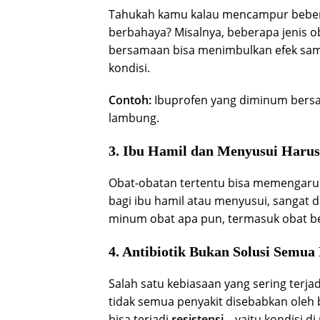
Tahukah kamu kalau mencampur beber
berbahaya? Misalnya, beberapa jenis ob
bersamaan bisa menimbulkan efek sam
kondisi.
Contoh:
Ibuprofen yang diminum bersa
lambung.
3. Ibu Hamil dan Menyusui Haru
Obat-obatan tertentu bisa memengaruhi 
bagi ibu hamil atau menyusui, sangat 
minum obat apa pun, termasuk obat b
4. Antibiotik Bukan Solusi Semua
Salah satu kebiasaan yang sering terja
tidak semua penyakit disebabkan oleh b
bisa terjadi
resistensi
—yaitu kondisi di