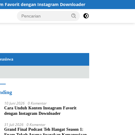
orit dengan Instagram Downloader
Review TV LG 2026: 
easiswa
nding
10 Juni 2026
0 Komentar
Cara Unduh Konten Instagram Favorit
dengan Instagram Downloader
31 Juli 2026
0 Komentar
Grand Final Podcast Teh Hangat Season 1:
Enam Tokoh Agama Suarakan Kemanusiaan