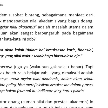
is
ademis sobat bintang, sebagaimana manfaat dari
uk mendapatkan nilai akademis yang bagus doang.
gejar nilai akademis”
adalah masalah utama dalam
tujuan akan sangat berpengaruh pada bagaimana
r kata-kata ini sob?
ya akan kalah (dalam hal kesuksesan karir, finansial,
g yang nilai waktu sekolahnya biasa-biasa aja.”
rnya juga ya (walaupun gak selalu benar). Tapi
ak boleh rajin belajar yah
.
.. yang dimaksud adalah
hanya untuk ngejar nilai akademis, kalian akan selalu
olah paling bisa merefleksikan kesuksesan dalam proses
ya bukan (cuman) itu indikator yang harus pikirin.
ator doang (cuman nilai dan prestasi akademis) lo
an dan peluang lain untuk belajar sesuatu yang