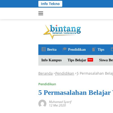
Langsung
Info Tekno
ke
konten
Berita
Pendidikan
Tips
Info Kampus
Tips Belajar
Siswa Be
Beranda
Pendidikan
5 Permasalahan Belaj
-
-
Pendidikan
5 Permasalahan Belajar
Muhamad Syarif
12 Mei 2020