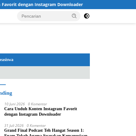
an Instagram Downloader
Review TV LG 2026: OLED dan 
easiswa
nding
10 Juni 2026
0 Komentar
Cara Unduh Konten Instagram Favorit
dengan Instagram Downloader
31 Juli 2026
0 Komentar
Grand Final Podcast Teh Hangat Season 1:
Enam Tokoh Agama Suarakan Kemanusiaan