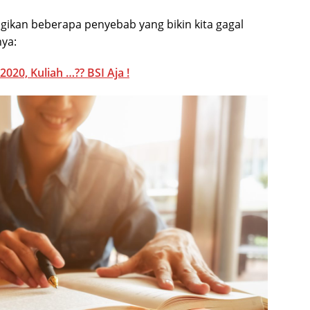
agikan beberapa penyebab yang bikin kita gagal
nya:
020, Kuliah …?? BSI Aja !