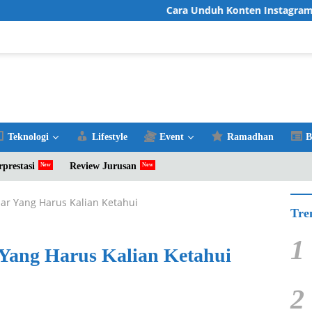
Cara Unduh Konten Instagram Favorit deng
Teknologi
Lifestyle
Event
Ramadhan
B
rprestasi
Review Jurusan
ar Yang Harus Kalian Ketahui
Tre
1
 Yang Harus Kalian Ketahui
2