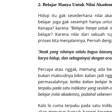
2. Belajar Hanya Untuk Nilai Akadem
Hidup itu gak sesederhana nilai ak
belajar juga gak sesempit hanya unt
Kenapa? karena
“Belajar hanya untuk n
belajar? Karena nilai dari sebuah 
proses kita menjalaninya. Pernah denga
“Anak yang nilainya selalu bagus biasan
karya hidup, dan sebagainya) dengan oran
Percaya atau nggak, memang ada bene
bukan maksudnya bikin kalian jadi ngg
permasalahnya:
ketika kalian belajar 
terpaku pada satu indikator yang seolah-
belajar (nilai akademis), padahal sebenern
Kalo lo cuma terpaku pada satu indik
akan menutup banyak banget kesempat