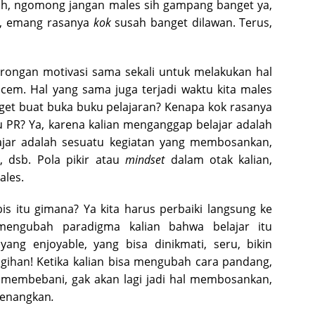
h, ngomong jangan males sih gampang banget ya,
ng, emang rasanya
kok
susah banget dilawan. Terus,
ongan motivasi sama sekali untuk melakukan hal
em. Hal yang sama juga terjadi waktu kita males
nget buat buka buku pelajaran? Kenapa kok rasanya
u PR? Ya, karena kalian menganggap belajar adalah
ajar adalah sesuatu kegiatan yang membosankan,
, dsb. Pola pikir atau
mindset
dalam otak kalian,
ales.
is itu gimana? Ya kita harus perbaiki langsung ke
engubah paradigma kalian bahwa belajar itu
yang enjoyable, yang bisa dinikmati, seru, bikin
agihan! Ketika kalian bisa mengubah cara pandang,
ng membebani, gak akan lagi jadi hal membosankan,
nyenangkan
.