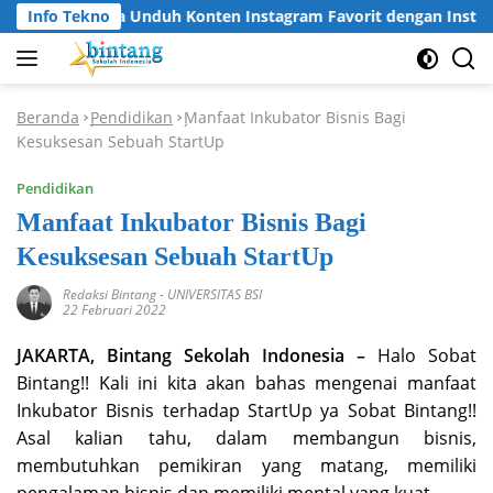
Langsung
Info Tekno
Cara Unduh Konten Instagram Favorit dengan Instagr
ke
konten
Beranda
Pendidikan
Manfaat Inkubator Bisnis Bagi
-
-
Kesuksesan Sebuah StartUp
Pendidikan
Manfaat Inkubator Bisnis Bagi
Kesuksesan Sebuah StartUp
Redaksi Bintang
-
UNIVERSITAS BSI
22 Februari 2022
JAKARTA, Bintang Sekolah Indonesia –
Halo Sobat
Bintang!! Kali ini kita akan bahas mengenai manfaat
Inkubator Bisnis terhadap StartUp ya Sobat Bintang!!
Asal kalian tahu, dalam membangun bisnis,
membutuhkan pemikiran yang matang, memiliki