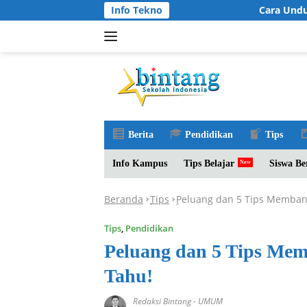
Langsung
Info Tekno
Cara Unduh Konten Insta
ke
konten
Berita
Pendidikan
Tips
Info Kampus
Tips Belajar
Siswa Be
Beranda
Tips
Peluang dan 5 Tips Membang
-
-
Tips
,
Pendidikan
Peluang dan 5 Tips Mem
Tahu!
Redaksi Bintang
-
UMUM