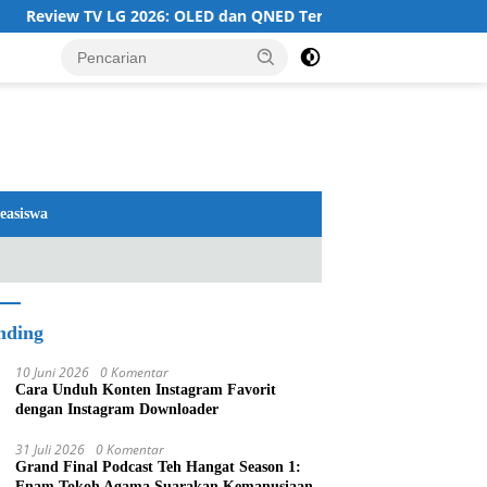
G 2026: OLED dan QNED Terbaik yang Layak Dipertimbangkan
easiswa
nding
10 Juni 2026
0 Komentar
Cara Unduh Konten Instagram Favorit
dengan Instagram Downloader
31 Juli 2026
0 Komentar
Grand Final Podcast Teh Hangat Season 1:
Enam Tokoh Agama Suarakan Kemanusiaan