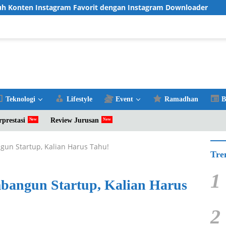
gram Favorit dengan Instagram Downloader
Review TV L
Teknologi
Lifestyle
Event
Ramadhan
B
rprestasi
Review Jurusan
un Startup, Kalian Harus Tahu!
Tre
1
bangun Startup, Kalian Harus
2