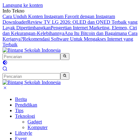
Langsung ke konten
Info Tekno
Cara Unduh Konten Instagram Favorit dengan Instagram
Downloader
Review TV LG 2026: OLED dan QNED Terbaik yang
Layak Dipertimbangkan
Pengertian Internet Marketing, Elemen, Ciri
dan Kekurangan-Kelebihannya
Apa Itu Bitcoin dan Bagaimana Cara
Kerjanya?
Rekomendasi Software Untuk Mengakses Internet yang
Terbaik
Berita
Pendidikan
Tips
Teknologi
Gadget
Komputer
Lifestyle
Event