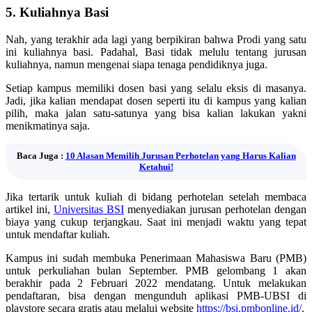
5. Kuliahnya Basi
Nah, yang terakhir ada lagi yang berpikiran bahwa Prodi yang satu
ini kuliahnya basi. Padahal, Basi tidak melulu tentang jurusan
kuliahnya, namun mengenai siapa tenaga pendidiknya juga.
Setiap kampus memiliki dosen basi yang selalu eksis di masanya.
Jadi, jika kalian mendapat dosen seperti itu di kampus yang kalian
pilih, maka jalan satu-satunya yang bisa kalian lakukan yakni
menikmatinya saja.
Baca Juga :
10 Alasan Memilih Jurusan Perhotelan yang Harus Kalian
Ketahui!
Jika tertarik untuk kuliah di bidang perhotelan setelah membaca
artikel ini,
Universitas BSI
menyediakan jurusan perhotelan dengan
biaya yang cukup terjangkau. Saat ini menjadi waktu yang tepat
untuk mendaftar kuliah.
Kampus ini sudah membuka Penerimaan Mahasiswa Baru (PMB)
untuk perkuliahan bulan September. PMB gelombang 1 akan
berakhir pada 2 Februari 2022 mendatang. Untuk melakukan
pendaftaran, bisa dengan mengunduh aplikasi PMB-UBSI di
playstore secara gratis atau melalui website
https://bsi.pmbonline.id/
.