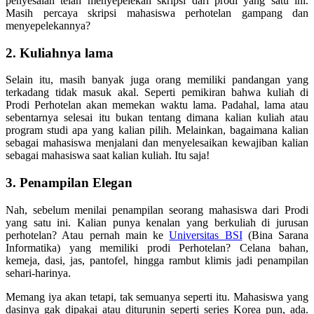
penyesalan telah menyepelekan skripsi dari prodi yang satu ini.
Masih percaya skripsi mahasiswa perhotelan gampang dan
menyepelekannya?
2. Kuliahnya lama
Selain itu, masih banyak juga orang memiliki pandangan yang
terkadang tidak masuk akal. Seperti pemikiran bahwa kuliah di
Prodi Perhotelan akan memekan waktu lama. Padahal, lama atau
sebentarnya selesai itu bukan tentang dimana kalian kuliah atau
program studi apa yang kalian pilih. Melainkan, bagaimana kalian
sebagai mahasiswa menjalani dan menyelesaikan kewajiban kalian
sebagai mahasiswa saat kalian kuliah. Itu saja!
3. Penampilan Elegan
Nah, sebelum menilai penampilan seorang mahasiswa dari Prodi
yang satu ini. Kalian punya kenalan yang berkuliah di jurusan
perhotelan? Atau pernah main ke
Universitas BSI
(Bina Sarana
Informatika) yang memiliki prodi Perhotelan? Celana bahan,
kemeja, dasi, jas, pantofel, hingga rambut klimis jadi penampilan
sehari-harinya.
Memang iya akan tetapi, tak semuanya seperti itu. Mahasiswa yang
dasinya gak dipakai atau diturunin seperti series Korea pun, ada.