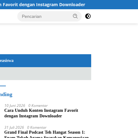
 dengan Instagram Downloader
Review TV LG 2026: OLE
easiswa
nding
10 Juni 2026
0 Komentar
Cara Unduh Konten Instagram Favorit
dengan Instagram Downloader
31 Juli 2026
0 Komentar
Grand Final Podcast Teh Hangat Season 1:
Enam Tokoh Agama Suarakan Kemanusiaan