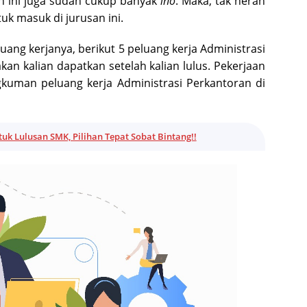
an ini juga sudah cukup banyak
lho
. Maka, tak heran
tuk masuk di jurusan ini.
ang kerjanya, berikut 5 peluang kerja Administrasi
an kalian dapatkan setelah kalian lulus. Pekerjaan
ngkuman peluang kerja Administrasi Perkantoran di
tuk Lulusan SMK, Pilihan Tepat Sobat Bintang!!