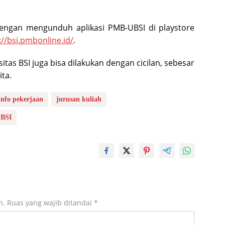
engan mengunduh aplikasi PMB-UBSI di playstore
://bsi.pmbonline.id/
.
sitas BSI juga bisa dilakukan dengan cicilan, sebesar
ta.
info pekerjaan
jurusan kuliah
 BSI
n.
Ruas yang wajib ditandai
*