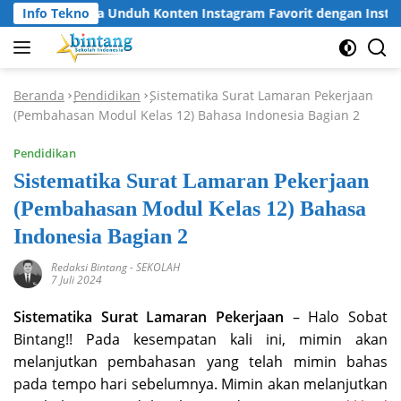
Langsung
Info Tekno
Cara Unduh Konten Instagram Favorit dengan Instagr
ke
konten
Beranda
Pendidikan
Sistematika Surat Lamaran Pekerjaan
-
-
(Pembahasan Modul Kelas 12) Bahasa Indonesia Bagian 2
Pendidikan
Sistematika Surat Lamaran Pekerjaan
(Pembahasan Modul Kelas 12) Bahasa
Indonesia Bagian 2
Redaksi Bintang
-
SEKOLAH
7 Juli 2024
Sistematika Surat Lamaran Pekerjaan
– Halo Sobat
Bintang!! Pada kesempatan kali ini, mimin akan
melanjutkan pembahasan yang telah mimin bahas
pada tempo hari sebelumnya. Mimin akan melanjutkan