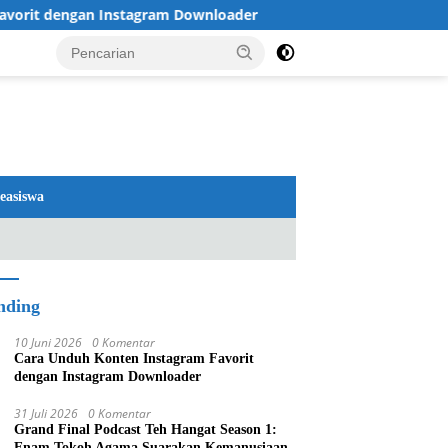
rit dengan Instagram Downloader
Review TV LG 2026: O
easiswa
nding
10 Juni 2026
0 Komentar
Cara Unduh Konten Instagram Favorit
dengan Instagram Downloader
31 Juli 2026
0 Komentar
Grand Final Podcast Teh Hangat Season 1:
Enam Tokoh Agama Suarakan Kemanusiaan