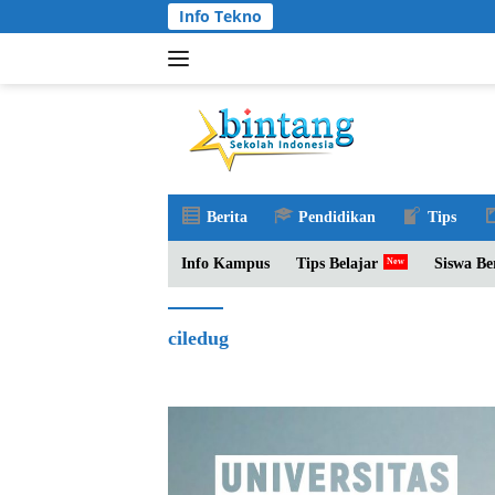
Langsung
Info Tekno
ke
konten
Berita
Pendidikan
Tips
Info Kampus
Tips Belajar
Siswa Be
ciledug