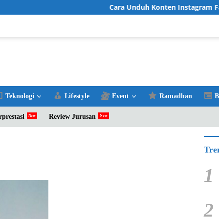
Cara Unduh Konten Instagram Favo
Teknologi
Lifestyle
Event
Ramadhan
B
rprestasi
Review Jurusan
Tre
1
2