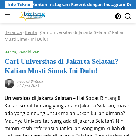
Langsung
Unduh Konten Instagram Favorit dengan Instagram Downloader
Info Tekno
ke
konten
Beranda
Berita
Cari Universitas di Jakarta Selatan? Kalian
-
-
Musti Simak Ini Dulu!
Berita
,
Pendidikan
Cari Universitas di Jakarta Selatan?
Kalian Musti Simak Ini Dulu!
Redaksi Bintang
26 April 2021
Universitas di Jakarta Selatan
– Hai Sobat Bintang!!
Kalian sobat bintang yang ada di Jakarta Selatan, masih
ada yang bingung untuk melanjutkan kuliah dimana?
Maunya Universitas yang ada di Jakarta Selatan? Nih,
mimin kasih referensi buat kalian yang ingin kuliah di