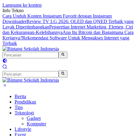
Langsung ke konten
Info Tekno
Cara Unduh Konten Instagram Favorit dengan Instagram
Downloader
Review TV LG 2026: OLED dan QNED Terbaik yang
Layak Dipertimbangkan
Pengertian Internet Marketing, Elemen, Ciri
dan Kekurangan-Kelebihannya
Apa Itu Bitcoin dan Bagaimana Cara
Kerjanya?
Rekomendasi Software Untuk Mengakses Internet yang
Terbaik
Berita
Pendidikan
Tips
Teknologi
Gadget
Komputer
Lifestyle
Event