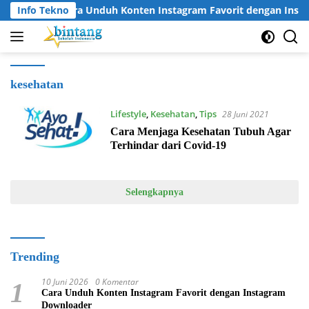
Langsung
Info Tekno
Cara Unduh Konten Instagram Favorit dengan Inst
ke
konten
kesehatan
Lifestyle
,
Kesehatan
,
Tips
28 Juni 2021
Cara Menjaga Kesehatan Tubuh Agar
Terhindar dari Covid-19
Selengkapnya
Trending
10 Juni 2026
0 Komentar
1
Cara Unduh Konten Instagram Favorit dengan Instagram
Downloader