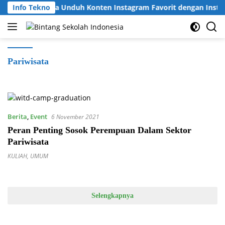
Langsung
Info Tekno
Cara Unduh Konten Instagram Favorit dengan Inst
ke
konten
Pariwisata
Berita
,
Event
6 November 2021
Peran Penting Sosok Perempuan Dalam Sektor
Pariwisata
KULIAH
,
UMUM
Selengkapnya