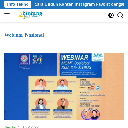
Langsung
Info Tekno
Cara Unduh Konten Instagram Favorit dengan I
ke
konten
Webinar Nasional
Berita
14 April 2022