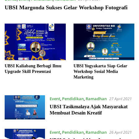
UBSI Margonda Sukses Gelar Workshop Fotografi
UBSI Kaliabang Berbagi Ilmu
UBSI Yogyakarta Siap Gelar
Upgrade Skill Presentasi
Workshop Sosial Media
Marketing
Event
,
Pendidikan
,
Ramadhan
27 April 2021
UBSI Tasikmalaya Ajak Masyarakat
Membuat Desain Kreatif
Event
,
Pendidikan
,
Ramadhan
26 April 2021