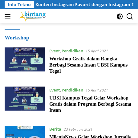
Langsung
Cara Unduh Konten Instagram Favorit dengan Instagram Dow
Info Tekno
ke
konten
Workshop
Event
,
Pendidikan
15 April 2021
Workshop Gratis dalam Rangka
Berbagi Sesama Insan UBSI Kampus
Tegal
Event
,
Pendidikan
15 April 2021
UBSI Kampus Tegal Gelar Workshop
Gratis dalam Program Berbagi Sesama
Insan
Berita
23 Februari 2021
MileniaNews Gelar Workshop Jurnalis