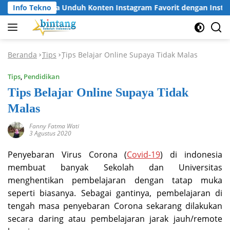
Langsung
Info Tekno
Cara Unduh Konten Instagram Favorit dengan Instagr
ke
konten
Beranda
Tips
Tips Belajar Online Supaya Tidak Malas
-
-
Tips
,
Pendidikan
Tips Belajar Online Supaya Tidak
Malas
Fanny Fatma Wati
3 Agustus 2020
Penyebaran Virus Corona (
Covid-19
) di indonesia
membuat banyak Sekolah dan Universitas
menghentikan pembelajaran dengan tatap muka
seperti biasanya. Sebagai gantinya, pembelajaran di
tengah masa penyebaran Corona sekarang dilakukan
secara daring atau pembelajaran jarak jauh/remote