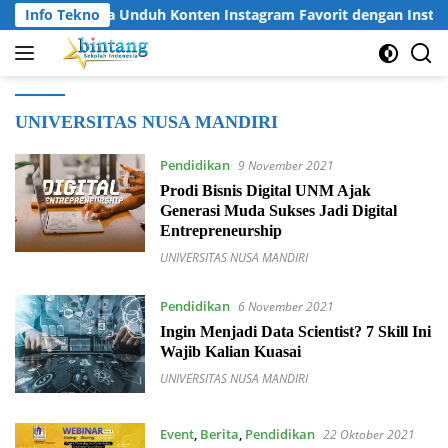
Langsung
Info Tekno
Cara Unduh Konten Instagram Favorit dengan Insta
ke
konten
UNIVERSITAS NUSA MANDIRI
Pendidikan
9 November 2021
Prodi Bisnis Digital UNM Ajak
Generasi Muda Sukses Jadi Digital
Entrepreneurship
UNIVERSITAS NUSA MANDIRI
Pendidikan
6 November 2021
Ingin Menjadi Data Scientist? 7 Skill Ini
Wajib Kalian Kuasai
UNIVERSITAS NUSA MANDIRI
Event
,
Berita
,
Pendidikan
22 Oktober 2021