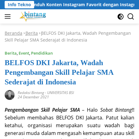
Langsung
Cara Unduh Konten Instagram Favorit dengan Instagram Do
Info Tekno
ke
konten
Beranda
Berita
BELFOS DKI Jakarta, Wadah Pengembangan
-
-
Skill Pelajar SMA Sederajat di Indonesia
Berita
,
Event
,
Pendidikan
BELFOS DKI Jakarta, Wadah
Pengembangan Skill Pelajar SMA
Sederajat di Indonesia
Redaksi Bintang
-
UNIVERSITAS BSI
24 Desember 2021
Pengembangan Skill Pelajar SMA
– Halo
Sobat Bintang
!!
Sebelum membahas BELFOS DKI Jakarta. Patut kalian
ketahui, organisasi merupakan suatu wadah bagi
generasi muda dalam mengasah kemampuan atau skill