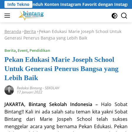
Langsung
Info Tekno
Cara Unduh Konten Instagram Favorit dengan Instagram D
ke
konten
Beranda
Berita
Pekan Edukasi Marie Joseph School Untuk
-
-
Generasi Penerus Bangsa yang Lebih Baik
Berita
,
Event
,
Pendidikan
Pekan Edukasi Marie Joseph School
Untuk Generasi Penerus Bangsa yang
Lebih Baik
Redaksi Bintang
-
SEKOLAH
17 Januari 2022
JAKARTA, Bintang Sekolah Indonesia –
Halo Sobat
Bintang!! Kali ini ada salah satu teman kita yakni Sobat
Bintang dari Marie Jospeh School telah sukses
menggelar acara yang bernama Pekan Edukasi. Pekan