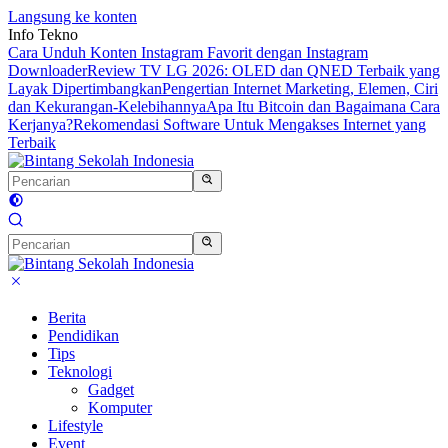
Langsung ke konten
Info Tekno
Cara Unduh Konten Instagram Favorit dengan Instagram
Downloader
Review TV LG 2026: OLED dan QNED Terbaik yang
Layak Dipertimbangkan
Pengertian Internet Marketing, Elemen, Ciri
dan Kekurangan-Kelebihannya
Apa Itu Bitcoin dan Bagaimana Cara
Kerjanya?
Rekomendasi Software Untuk Mengakses Internet yang
Terbaik
Berita
Pendidikan
Tips
Teknologi
Gadget
Komputer
Lifestyle
Event