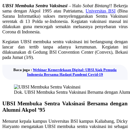
UBSI Membuka Sentra Vaksinasi
– Halo
Sobat Bintang
!! Bekerja
sama dengan Akpol 1995 atau Patriatama,
Universitas BSI
(Bina
Sarana Informatika) sukses menyelenggarakan Sentra Vaksinasi
serentak di 13 Polda se-Indonesia. Kegiatan vaksinasi massal ini
dilakukan guna mencegah semakin meluasnya penyebaran virus
Corona di Indonesia.
Kegiatan UBSI membuka sentra vaksinasi ini berlangsung dengan
lancar dan tertib tanpa adanya kerumunan. Kegiatan ini
dilaksanakan di Gedung BSI Convention Center (Convex), Bekasi
pada Jumat (3/9).
Baca juga :
Webinar Kemerdekaan Digital: UBSI Ajak Pemuda
Indonesia Bersama Hadapi Pandemi Covid-19
Dok. UBSI Membuka Sentra Vaksinasi Bersama dengan Alumni
UBSI Membuka Sentra Vaksinasi Bersama dengan
Alumni Akpol ’95
Menurut kepala kampus Universitas BSI kampus Kaliabang, Dicky
Haryanto mengatakan UBSI membuka sentra vaksinasi ini sebagai