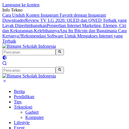
Langsung ke konten
Info Tekno
Cara Unduh Konten Instagram Favorit dengan Instagram
Downloader
Review TV LG 2026: OLED dan QNED Terbaik yang
Layak Dipertimbangkan
Pengertian Internet Marketing, Elemen, Ciri
dan Kekurangan-Kelebihannya
Apa Itu Bitcoin dan Bagaimana Cara
Kerjanya?
Rekomendasi Software Untuk Mengakses Internet yang
Terbaik
Berita
Pendidikan
Tips
Teknologi
Gadget
Komputer
Lifestyle
Event