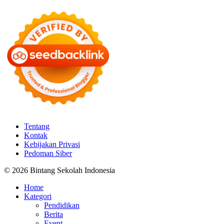
Tentang
Kontak
Kebijakan Privasi
Pedoman Siber
© 2026 Bintang Sekolah Indonesia
Home
Kategori
Pendidikan
Berita
Event