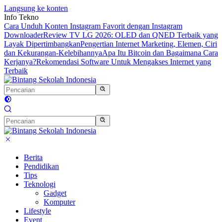
Langsung ke konten
Info Tekno
Cara Unduh Konten Instagram Favorit dengan Instagram
Downloader
Review TV LG 2026: OLED dan QNED Terbaik yang
Layak Dipertimbangkan
Pengertian Internet Marketing, Elemen, Ciri
dan Kekurangan-Kelebihannya
Apa Itu Bitcoin dan Bagaimana Cara
Kerjanya?
Rekomendasi Software Untuk Mengakses Internet yang
Terbaik
Berita
Pendidikan
Tips
Teknologi
Gadget
Komputer
Lifestyle
Event