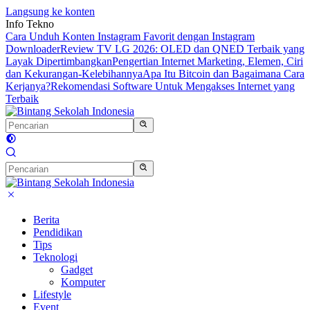
Langsung ke konten
Info Tekno
Cara Unduh Konten Instagram Favorit dengan Instagram
Downloader
Review TV LG 2026: OLED dan QNED Terbaik yang
Layak Dipertimbangkan
Pengertian Internet Marketing, Elemen, Ciri
dan Kekurangan-Kelebihannya
Apa Itu Bitcoin dan Bagaimana Cara
Kerjanya?
Rekomendasi Software Untuk Mengakses Internet yang
Terbaik
Berita
Pendidikan
Tips
Teknologi
Gadget
Komputer
Lifestyle
Event