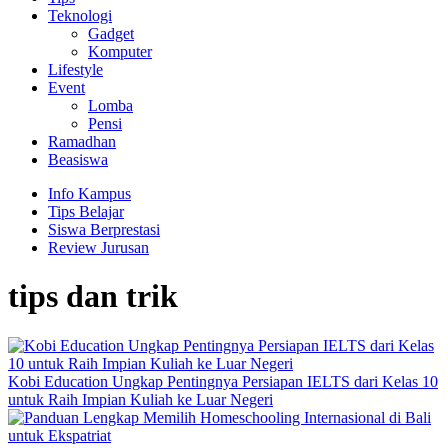
Teknologi
Gadget
Komputer
Lifestyle
Event
Lomba
Pensi
Ramadhan
Beasiswa
Info Kampus
Tips Belajar
Siswa Berprestasi
Review Jurusan
tips dan trik
Kobi Education Ungkap Pentingnya Persiapan IELTS dari Kelas 10
untuk Raih Impian Kuliah ke Luar Negeri