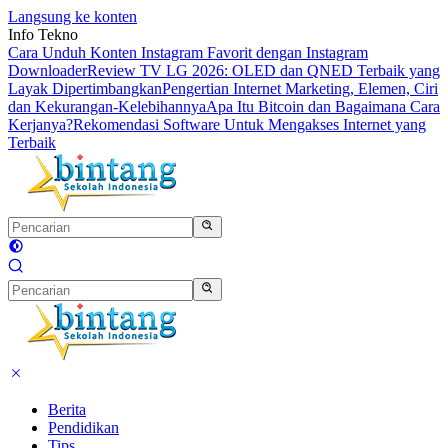
Langsung ke konten
Info Tekno
Cara Unduh Konten Instagram Favorit dengan Instagram
Downloader
Review TV LG 2026: OLED dan QNED Terbaik yang
Layak Dipertimbangkan
Pengertian Internet Marketing, Elemen, Ciri
dan Kekurangan-Kelebihannya
Apa Itu Bitcoin dan Bagaimana Cara
Kerjanya?
Rekomendasi Software Untuk Mengakses Internet yang
Terbaik
Berita
Pendidikan
Tips