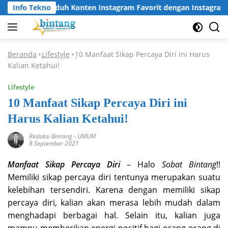
Langsung
Cara Unduh Konten Instagram Favorit dengan Instagram Dow
Info Tekno
ke
konten
Beranda
Lifestyle
10 Manfaat Sikap Percaya Diri ini Harus
-
-
Kalian Ketahui!
Lifestyle
10 Manfaat Sikap Percaya Diri ini
Harus Kalian Ketahui!
Redaksi Bintang
-
UMUM
8 September 2021
Manfaat Sikap Percaya Diri
– Halo
Sobat Bintang
!!
Memiliki sikap percaya diri tentunya merupakan suatu
kelebihan tersendiri. Karena dengan memiliki sikap
percaya diri, kalian akan merasa lebih mudah dalam
menghadapi berbagai hal. Selain itu, kalian juga